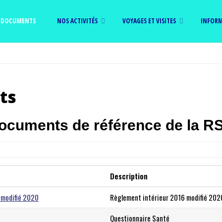
Skip
DOCUMENTS
NOS ACTIVITÉS
VOYAGES ET VISITES
INFORM
to
content
ts
documents de référence de la R
Description
 modifié 2020
Règlement intérieur 2016 modifié 202
Questionnaire Santé