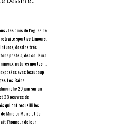
té Dessin et
ons : Les amis de l’église de
 retraite sportive Limours,
intures, dessins trés
s tons pastels, des couleurs
 animaux, natures mortes ….
t exposées avec beaucoup
rges-Les-Bains.
 dimanche 29 juin sur un
et 38 oeuvres de
s qui ont recueilli les
t de Mme La Maire et de
ait l’honneur de leur