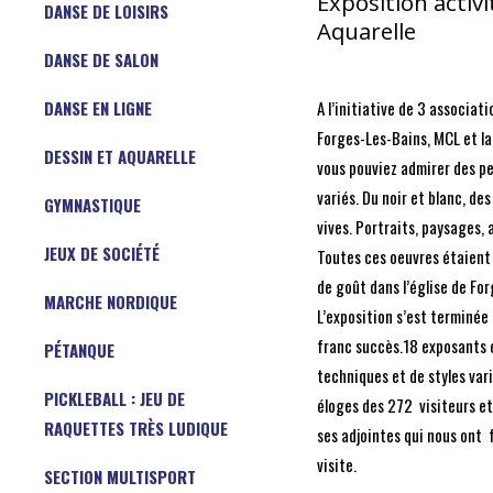
Exposition activi
DANSE DE LOISIRS
Aquarelle
DANSE DE SALON
DANSE EN LIGNE
A l’initiative de 3 associati
Forges-Les-Bains, MCL et la
DESSIN ET AQUARELLE
vous pouviez admirer des pe
variés. Du noir et blanc, de
GYMNASTIQUE
vives. Portraits, paysages,
JEUX DE SOCIÉTÉ
Toutes ces oeuvres étaien
de goût dans l’église de Fo
MARCHE NORDIQUE
L’exposition s’est terminée
franc succès.18 exposants 
PÉTANQUE
techniques et de styles varié
PICKLEBALL : JEU DE
éloges des 272 visiteurs e
RAQUETTES TRÈS LUDIQUE
ses adjointes qui nous ont f
visite.
SECTION MULTISPORT