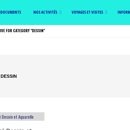
Skip
DOCUMENTS
NOS ACTIVITÉS
VOYAGES ET VISITES
INFORM
to
IVE FOR CATEGORY "DESSIN"
content
:
DESSIN